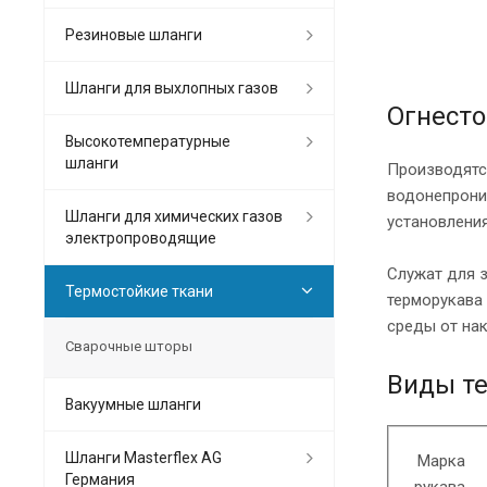
Резиновые шланги
Шланги для выхлопных газов
Огнесто
Высокотемпературные
шланги
Производятс
водонепрони
Шланги для химических газов
установлени
электропроводящие
Служат для з
Термостойкие ткани
терморукава 
среды от нак
Сварочные шторы
Виды те
Вакуумные шланги
Шланги Masterflex AG
Марка
Германия
рукава