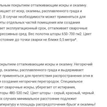
альным покрытием отталкивающим искры и окалину.
ищает от искр, окалины, расплавленного града и
). В случае необходимости может применяться для
щиты отдельных частей помещения или создания
ает эксплуатационный срок, отталкивает сварочные
агрессивных сред. Вес полотна шторы 650-700 гм2. Цвет
стояние до точки сварки не ближе 0,5 метра*.
покрытием отталкивающим искры и окалину. Негорючий
р, окалины, расплавленного града и выдерживает
т применяться для препятствия распространения огня в
и создания негорючих перегородок. Специальное
т сварочные искры, уберегает от истирания,
торы 480-530 гм2. Цвет шторы - серый, красный, черный.
ых случаях минимальное расстояние подлежит
мпературу и площадь рассредоточения брызг и окалины!