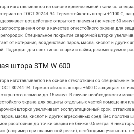
тора изготавливается на основе кремнеземной ткани со специ
териал по ГОСТ 30244-94. Термостойкость шторы +1100 С, защ
ыдерживает воздействие открытого пламени (не менее 60 минут
 распространения огня в качестве огнестойкого экрана для за
ерегородок. Специальное покрытие сварочной шторки увеличив
гает от истирания, воздействия паров, масла, кислот и других 
й. Подходит для всех типов сварки и пайки, рекомендуемое рас
ая штора STM W 600
тора изготавливается на основе стеклоткани со специальным 
 ГОСТ 30244-94. Термостойкость шторы +600 С защищает от иск
открытого пламени до 15 минут. В случае необходимости може
нестойкого экрана для защиты отдельных частей помещения ил
рочной шторки увеличивает эксплуатационный срок, отталкивае
паров, масла, кислот и других агрессивных сред. Вес полотна ш
ое расстояние до точки сварки не ближе 0,5 метра. В некотор
ию (например при плазменной резке), необходимо учитывать те