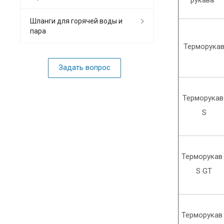
Шланги для горячей воды и
пара
Терморука
Задать вопрос
Терморука
S
Терморука
S GT
Терморука