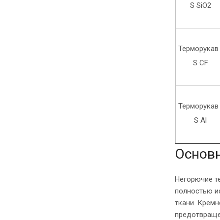
S SiO2
Терморука
S СF
Терморука
S Al
Основн
Негорючие т
полностью и
ткани. Крем
предотвраще