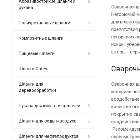
Абразивостойкие шланги и
Сварочная ш
рукава
Негорючий ма
длительно в
Полиуретановые шланги
препятствия
негорючих п
Композитные шланги
искры, убере
шторы - серы
Пищевые шланги
Сварочн
Шланги Gates
Сварочная ш
Шланги для
деревообработки
материал по
воздействие 
Рукава для кислот и щелочей
качестве ог
покрытие сва
Шланги для воды и воздуха
воздействия 
Рекомендуем
Шланги для нефтепродуктов
пересмотрен