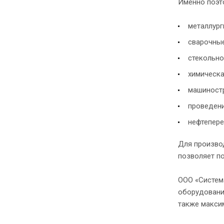
Именно поэт
металлург
сварочные
стекольно
химическ
машиностр
проведени
нефтепер
Для произво
позволяет п
ООО «Систем
оборудования
также макси