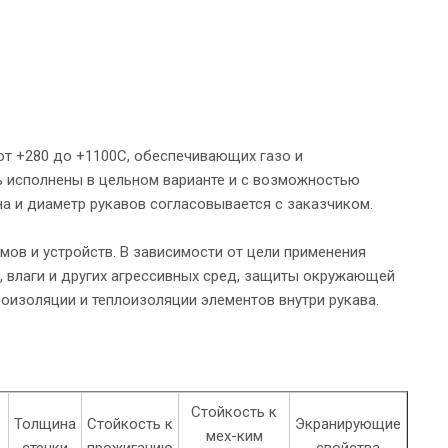
т +280 до +1100С, обеспечивающих газо и
ь исполнены в цельном варианте и с возможностью
а и диаметр рукавов согласовывается с заказчиком.
мов и устройств. В зависимости от цели применения
, влаги и других агрессивных сред, защиты окружающей
роизоляции и теплоизоляции элементов внутри рукава.
Стойкость к
а
Толщина
Стойкость к
Экранирующие
мех-ким
стенки
прожиганию
свойства