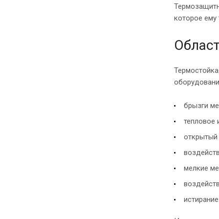
Термозащитн
которое ему 
Област
Термостойкая
оборудовани
брызги ме
тепловое 
открытый 
воздейств
мелкие ме
воздейств
истирание