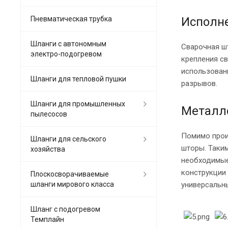
Пневматическая трубка
Исполн
Шланги с автономным
Сварочная шт
электро-подогревом
крепления св
использован
Шланги для тепловой пушки
разрывов.
Шланги для промышленных
Металло
пылесосов
Помимо прои
Шланги для сельского
шторы. Таким
хозяйства
необходимые
конструкции
Плоскосворачиваемые
шланги мирового класса
универсальн
Шланг с подогревом
Темплайн