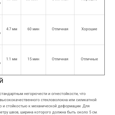
о
/
4.7 мм
60 мин
Отличная
Хорошие
о
/
1.1 мм
15 мин
Отличная
Отличные
о
й
тандартным негорючести и огнестойкости, что
 высококачественного стекловолокна или силикатной
но и стойкостью к механической деформации. Для
етру швов, ширина которого должна быть около 5 см.