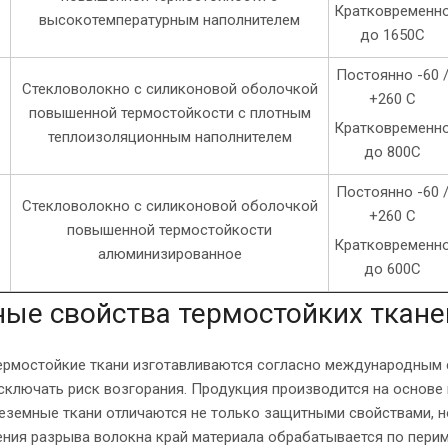
Кратковременн
высокотемпературным наполнителем
до 1650С
Постоянно -60 
Стекловолокно с силиконовой оболочкой
в
+260 С
повышенной термостойкости c плотным
Кратковременн
теплоизоляционным наполнителем
до 800С
Постоянно -60 
Стекловолокно с силиконовой оболочкой
в
+260 С
повышенной термостойкости
Кратковременн
алюминизированное
до 600С
ые свойства термостойких ткане
ермостойкие ткани изготавливаются согласно международным с
сключать риск возгорания. Продукция производится на основе
неземные ткани отличаются не только защитными свойствами, 
ния разрыва волокна край материала обрабатывается по перим