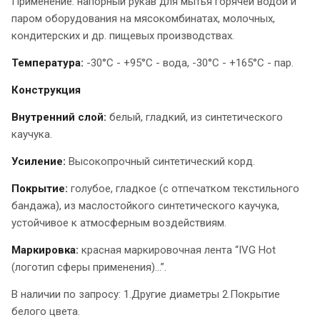
Применение: напорный рукав для мытья горячей водой и
паром оборудования на мясокомбинатах, молочных,
кондитерских и др. пищевых производствах.
Температура:
-30°C - +95°C - вода, -30°C - +165°C - пар.
Конструкция
Внутренний слой:
белый, гладкий, из синтетического
каучука.
Усиление:
Высокопрочный синтетический корд.
Покрытие:
голубое, гладкое (с отпечатком текстильного
бандажа), из маслостойкого синтетического каучука,
устойчивое к атмосферным воздействиям.
Маркировка:
красная маркировочная лента “IVG Hot
(логотип сферы применения)...”.
В наличии по запросу: 1.Другие диаметры 2.Покрытие
белого цвета.