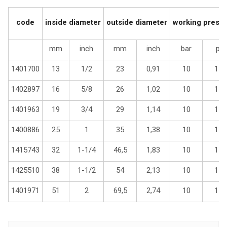
code
inside diameter
outside diameter
working press
mm
inch
mm
inch
bar
psi
1401700
13
1/2
23
0,91
10
150
1402897
16
5/8
26
1,02
10
150
1401963
19
3/4
29
1,14
10
150
1400886
25
1
35
1,38
10
150
1415743
32
1-1/4
46,5
1,83
10
150
1425510
38
1-1/2
54
2,13
10
150
1401971
51
2
69,5
2,74
10
150