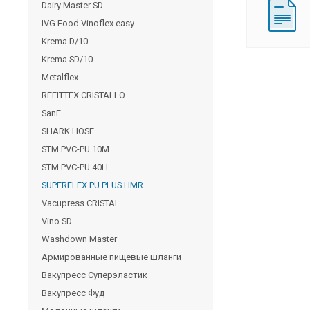
Dairy Master SD
IVG Food Vinoflex easy
Krema D/10
Krema SD/10
Metalflex
REFITTEX CRISTALLO
SanF
SHARK HOSE
STM PVC-PU 10M
STM PVC-PU 40H
SUPERFLEX PU PLUS HMR
Vacupress CRISTAL
Vino SD
Washdown Master
Армированные пищевые шланги
Вакупресс Суперэластик
Вакупресс Фуд