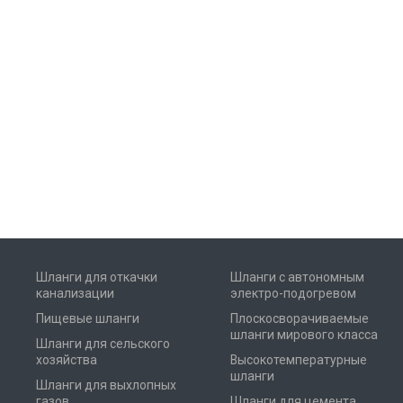
Шланги для откачки
Шланги с автономным
канализации
электро-подогревом
Пищевые шланги
Плоскосворачиваемые
шланги мирового класса
Шланги для сельского
хозяйства
Высокотемпературные
шланги
Шланги для выхлопных
газов
Шланги для цемента