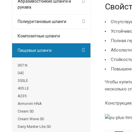
Абразивостойкие шланги и
Свойст
рукава
Полиуретановые шланги
Отсутствуе
Устойчиво
Композитные шланги
Полная ге
Абсолютна
Пищевые шланги
Стойкость
007 N
Повышенна
042
350LE
Чтобы купить
405 LE
несколько с
A235
Конструкция
Armorvin HNA
Cream SD
Cream Wave SD
Dairy Master Lite SD