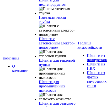
Шланги для
нефтепродуктов
Пневматическая
трубка
Шланги с
автономным электро-
Таблица
подогревом
химостойкости
Шланги из
Компания
полиуретан
Шланги для тепловой
Шланги из
пушки
О
ПВХ
компании
Шланги из
других
внутренних
Шланги для
слоев
промышленных
пылесосов
Шланги для сельского