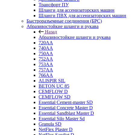
Трансфорт ПУ
Шланги для ассенизаторских машин
Шланги ПВХ для ассенизаторских машин
Быстроразъемные соединения (БРС)
Абразивостойкие шланги и рукава
Назад
Абразивостойкие шланги и рукава
720АА
740AA
750AA
752АА
753AA
757АА
766AA
ALISPIR SIL
BETON UC 85
CEMFLOW D
CEMFLOW SD
Essential Cement-master SD
Essential Concrete Master D
Essential Sandblast Master D
Essential Silo Master Sd
Granula SD
NetFlex Plaster D
NetFlex Sandjet D