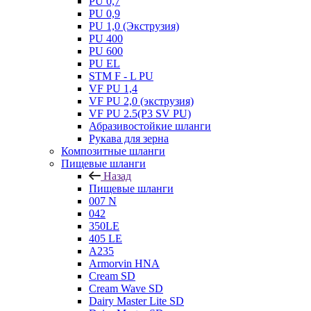
PU 0,7
PU 0,9
PU 1,0 (Экструзия)
PU 400
PU 600
PU EL
STM F - L PU
VF PU 1,4
VF PU 2,0 (экструзия)
VF PU 2.5(P3 SV PU)
Абразивостойкие шланги
Рукава для зерна
Композитные шланги
Пищевые шланги
Назад
Пищевые шланги
007 N
042
350LE
405 LE
A235
Armorvin HNA
Cream SD
Cream Wave SD
Dairy Master Lite SD