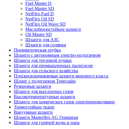
Fuel Master D
Fuel Master SD
NetFlex Fuel D
NetFlex Oil SD
NetFlex Oil Wave SD
Маслобензостойкие шланги
Оil Master SD
Шланги для АЗС
Шланги для солярки
Пневматическая трубка
Шланги с автономным электро-подогревом
Шланги для тепловой пушки
Шланги для промышленных пылесосов
Шланги для сельского хозяйства
Плоскосворачиваемые шланги мирового класса
Шланг с подогревом Темплайн
Резиновые шланги
Шланги для выхлопных газов
Высокотемпературные шланги
Шланги для химических газов электропроводящие
Термостойкие ткани
Вакуумные шланги
Шланги Masterflex AG Германия
Шланги для горячей воды и пара