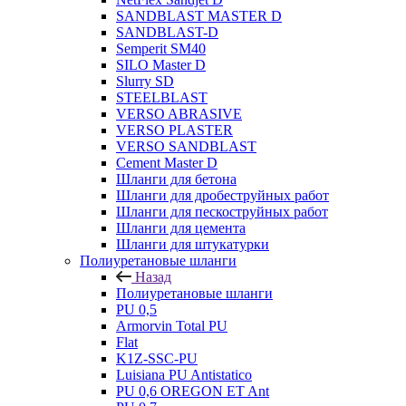
SANDBLAST MASTER D
SANDBLAST-D
Semperit SM40
SILO Master D
Slurry SD
STEELBLAST
VERSO ABRASIVE
VERSO PLASTER
VERSO SANDBLAST
Сement Master D
Шланги для бетона
Шланги для дробеструйных работ
Шланги для пескоструйных работ
Шланги для цемента
Шланги для штукатурки
Полиуретановые шланги
Назад
Полиуретановые шланги
PU 0,5
Armorvin Total PU
Flat
K1Z-SSC-PU
Luisiana PU Antistatico
PU 0,6 OREGON ET Ant