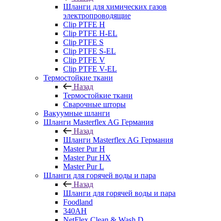
Шланги для химических газов
электропроводящие
Clip PTFE H
Clip PTFE H-EL
Clip PTFE S
Clip PTFE S-EL
Clip PTFE V
Clip PTFE V-EL
Термостойкие ткани
Назад
Термостойкие ткани
Сварочные шторы
Вакуумные шланги
Шланги Masterflex AG Германия
Назад
Шланги Masterflex AG Германия
Master Pur H
Master Pur HX
Master Pur L
Шланги для горячей воды и пара
Назад
Шланги для горячей воды и пара
Foodland
340AH
NetFlex Clean & Wash D