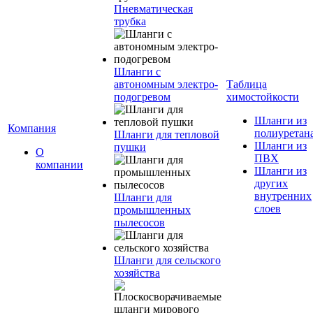
Пневматическая
трубка
Шланги с
автономным электро-
Таблица
подогревом
химостойкости
Шланги из
Компания
полиуретан
Шланги для тепловой
Шланги из
пушки
О
ПВХ
компании
Шланги из
других
внутренних
Шланги для
слоев
промышленных
пылесосов
Шланги для сельского
хозяйства