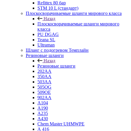
Refittex 80 бар
STM 10 L (стандарт)
Плоскосворачиваемые шланги мирового класса
Назад
Плоскосворачиваемые шланги мирового
класса
PU DGAG
Teana SL
Ultraman
Шланг с подогревом Темплайн
Резиновые шланги
Назад
Резиновые шланги
202АА
350АА
503АА
505OG
509ОЕ
902АА
A104
A190
A235
A430
Chem Master UHMWPE
А 416