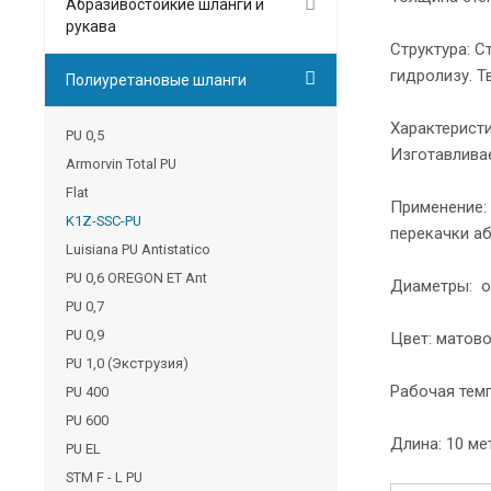
Абразивостойкие шланги и
рукава
Структура: С
гидролизу. Т
Полиуретановые шланги
Характеристи
PU 0,5
Изготавливае
Armorvin Total PU
Flat
Применение:
K1Z-SSC-PU
перекачки а
Luisiana PU Antistatico
PU 0,6 OREGON ET Ant
Диаметры: от
PU 0,7
PU 0,9
Цвет: матов
PU 1,0 (Экструзия)
Рабочая темп
PU 400
PU 600
Длина: 10 м
PU EL
STM F - L PU