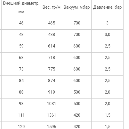
Внешний диаметр,
Вес, гр/м
Вакуум, мбар
Давление, бар
мм
46
465
700
3
48
488
700
3,0
59
614
600
2,5
68
718
600
2,5
73
775
600
2,5
84
874
600
2,5
88
919
500
2,0
98
1031
500
2,0
111
1361
420
1,5
129
1596
420
1,5