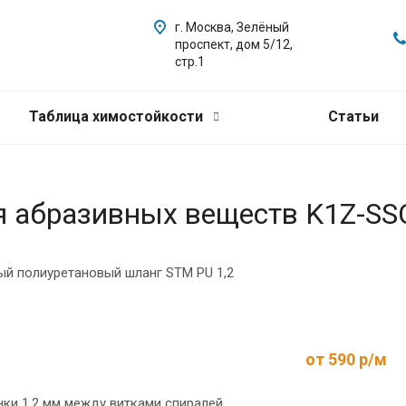
г. Москва, Зелёный
проспект, дом 5/12,
стр.1
Таблица химостойкости
Статьи
 абразивных веществ K1Z-SS
ый полиуретановый шланг STM PU 1,2
от 590 р/м
нки 1,2 мм между витками спиралей