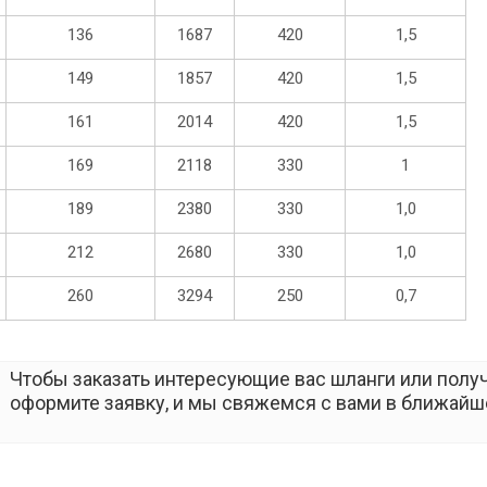
136
1687
420
1,5
149
1857
420
1,5
161
2014
420
1,5
169
2118
330
1
189
2380
330
1,0
212
2680
330
1,0
260
3294
250
0,7
Чтобы заказать интересующие вас шланги или получ
оформите заявку, и мы свяжемся с вами в ближайш